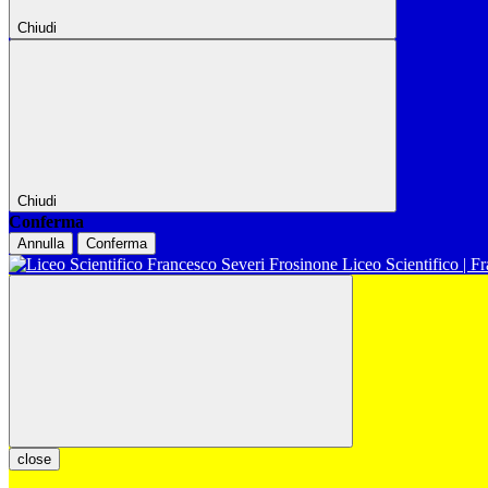
Chiudi
Chiudi
Conferma
Annulla
Conferma
Liceo Scientifico | F
close