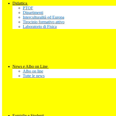
Didattica
PTOF
Dipartimenti
Interculturalità ed Europa
Tirocinio formativo attivo
Laboratorio di Fisica
News e Albo on Line
Albo on line
Tutte le news
Famiglie e Studenti