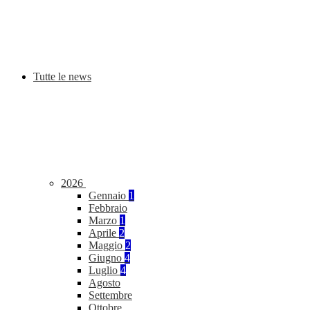
Tutte le news
2026
Gennaio
1
Febbraio
Marzo
1
Aprile
2
Maggio
2
Giugno
4
Luglio
4
Agosto
Settembre
Ottobre