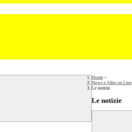
Home
>
News e Albo on Line
Le notizie
Le notizie