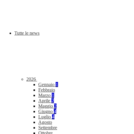
Tutte le news
2026
Gennaio
1
Febbraio
Marzo
1
Aprile
2
Maggio
2
Giugno
4
Luglio
4
Agosto
Settembre
Ottobre