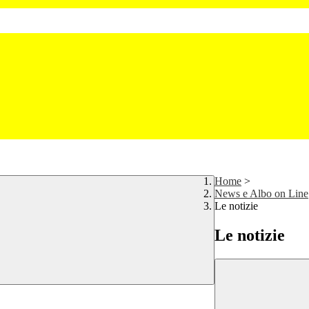
Home
>
News e Albo on Line
Le notizie
Le notizie