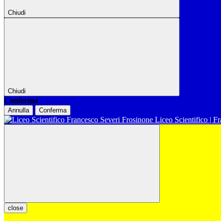
Chiudi
Chiudi
Conferma
Annulla
Conferma
Liceo Scientifico | F
close