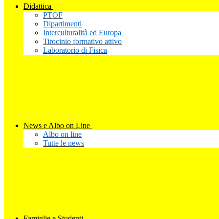
Didattica
PTOF
Dipartimenti
Interculturalità ed Europa
Tirocinio formativo attivo
Laboratorio di Fisica
News e Albo on Line
Albo on line
Tutte le news
Famiglie e Studenti