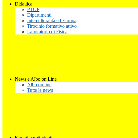
Didattica
PTOF
Dipartimenti
Interculturalità ed Europa
Tirocinio formativo attivo
Laboratorio di Fisica
News e Albo on Line
Albo on line
Tutte le news
Famiglie e Studenti