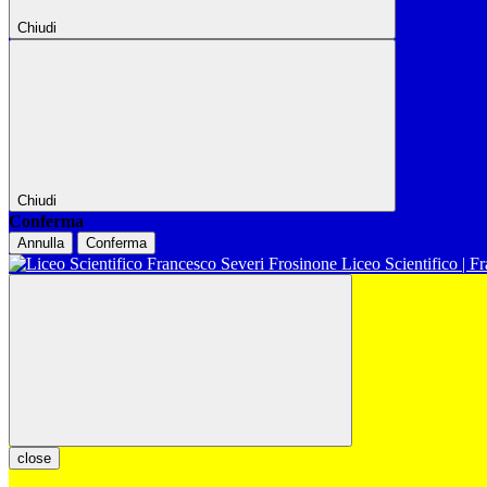
Chiudi
Chiudi
Conferma
Annulla
Conferma
Liceo Scientifico | F
close