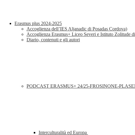
Erasmus plus 2024-2025
Accoglienza dell’IES Aljanadic di Posadas Cordova)
Accoglienza Erasmus+ Liceo Severi e Istituto Zolitude d
Diario, contenuti e gli autori
PODCAST ERASMUS+ 24/25-FROSINONE-PLAS
Interculturalità ed Europa