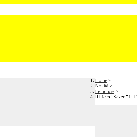
Home
>
Novità
>
Le notizie
>
Il Liceo “Severi” in E