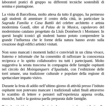
laboratori pratici di gruppo su differenti tecniche sostenibili di
semina e piantagione.
La visita di Barcellona, molto attesa da tutto il gruppo, ha permesso
agli studenti di ammirare il centro della città, in particolare la
Sagrada Familia
e
Casa Battlò
del celebre architetto e artista
modernista Gaudì, oltre al
Palau de la Musica
, capolavoro del
modernismo catalano progettato da Lluís Domènech i Montaner. In
questi luoghi iconici gli studenti hanno potuto comprendere la
grande l’influenza che le forme della natura hanno avuto sulla
creazione degli edifici artistici visitati.
Non sono mancati i momenti ludici e conviviali in un clima vivace,
fraterno e informale che ha consentito di rafforzare la conoscenza
reciproca e lo spirito collaborativo tra tutti i partecipanti. Molto
suggestiva la serata trascorsa in compagnia delle famiglie ospitanti
nel circolo dei
Moixiganguers d’Igualada
, con l’esibizione delle
torri umane, una tradizione culturale e popolare della regione di
spettacolare impatto visivo.
Durante la festa di addio nell’ultimo giorno di attività presso l’istituto
ospitante non potevano mancare i tradizionali saluti finali attraverso
lo scambio di lettere e pensieri sull’esperienza appena svolta,
musiche, balli e la gustosa paella preparata dalle famiglie.