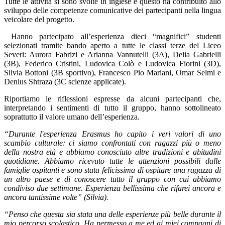
Tutte le attività si sono svolte in inglese e questo ha contribuito allo
sviluppo delle competenze comunicative dei partecipanti nella lingua
veicolare del progetto.
Hanno partecipato all’esperienza dieci “magnifici” studenti
selezionati tramite bando aperto a tutte le classi terze del Liceo
Severi: Aurora Fabrizi e Arianna Vannutelli (3A), Delia Gabrielli
(3B), Federico Cristini, Ludovica Colò e Ludovica Fiorini (3D),
Silvia Bottoni (3B sportivo), Francesco Pio Mariani, Omar Selmi e
Denius Shtraza (3C scienze applicate).
Riportiamo le riflessioni espresse da alcuni partecipanti che,
interpretando i sentimenti di tutto il gruppo, hanno sottolineato
soprattutto il valore umano dell’esperienza.
“Durante l'esperienza Erasmus ho capito i veri valori di uno
scambio culturale: ci siamo confrontati con ragazzi più o meno
della nostra età e abbiamo conosciuto altre tradizioni e abitudini
quotidiane. Abbiamo ricevuto tutte le attenzioni possibili dalle
famiglie ospitanti e sono stata felicissima di ospitare una ragazza di
un altro paese e di conoscere tutto il gruppo con cui abbiamo
condiviso due settimane. Esperienza bellissima che rifarei ancora e
ancora tantissime volte” (Silvia).
“Penso che questa sia stata una delle esperienze più belle durante il
mio percorso scolastico. Ha permesso a me ed ai miei compagni di