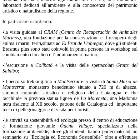
laboratori dedicati all’ambiente e alla conoscenza del patrimonio
artistico e naturalistico della regione.
In particolare ricordiamo:
•
la visita guidata al
CRAM
(Centro de Recuperación de Animales
Marinos)
, una fondazione per la conservazione e il recupero degli
animali marini feriti,situata ad
El Prat de Llobregat
, dove gli studenti
Erasmus plus sono stati coinvolti in prima persona in workshop sul
cambiamento climatico e l’inquinamento marino;
•l’escursione a
Collbató
e la visita delle spettacolari
Grotte del
Salnitro
;
•il percorso trekking fino a
Montserrat
e la visita di
Santa Maria de
Montserrat
, monastero benedettino situato a 720 m di altezza,
simbolo culturale, artistico e religioso della Catalogna e che
racchiude la preziosa statua lignea de
La Moreneta
, una Madonna
nera risalente al XII secolo, patrona della Catalogna ed
importante
meta di pellegrinaggio e di visita per i turisti;
•le attività su sostenibilità ed ecologia presso il centro di educazione
e formazione giovanile
Òdena Village
, specializzato nella
formazione ambientale, dove gli studenti hanno partecipato ad un
seminario su “Ecologia ed Economia Sostenibile” oltre a effettuare