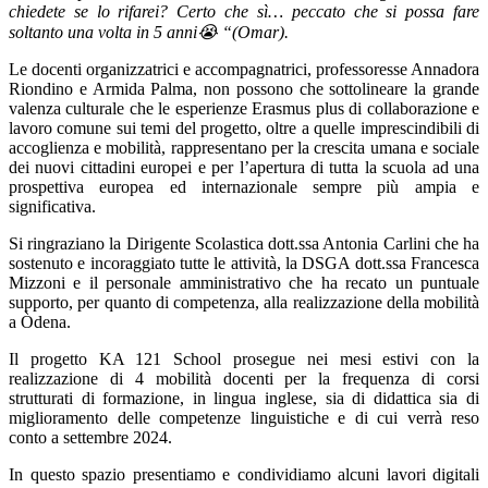
chiedete se lo rifarei? Certo che sì… peccato che si possa fare
soltanto una volta in 5 anni
😭
“(Omar).
Le docenti organizzatrici e accompagnatrici, professoresse Annadora
Riondino e Armida Palma, non possono che sottolineare la grande
valenza culturale che le esperienze Erasmus plus di collaborazione e
lavoro comune sui temi del progetto, oltre a quelle imprescindibili di
accoglienza e mobilità, rappresentano per la crescita umana e sociale
dei nuovi cittadini europei e per l’apertura di tutta la scuola ad una
prospettiva europea ed internazionale sempre più ampia e
significativa.
Si ringraziano la Dirigente Scolastica dott.ssa Antonia Carlini che ha
sostenuto e incoraggiato tutte le attività, la DSGA dott.ssa Francesca
Mizzoni e il personale amministrativo che ha recato un puntuale
supporto, per quanto di competenza, alla realizzazione della mobilità
a Òdena.
Il progetto KA 121 School prosegue nei mesi estivi con la
realizzazione di 4 mobilità docenti per la frequenza di corsi
strutturati di formazione, in lingua inglese, sia di didattica sia di
miglioramento delle competenze linguistiche e di cui verrà reso
conto a settembre 2024.
In questo spazio presentiamo e condividiamo alcuni lavori digitali