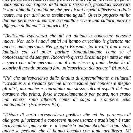
relazionarci con ragazzi della nostra stessa età, facendoci osservare
le loro abitudini quotidiane che per alcuni aspetti differiscono dalle
nostre, ma per altri sono totalmente uguali. Questo progetto mi ha
dunque permesso di entrare a contatto e vivere una cultura nuova e
differente dalla mia” (Ludovica F.).
“Bellissima esperienza che mi ha aiutato a conoscere persone
nuove. Non solo i nuovi amici mi hanno arricchito le giornate ma
anche come persona. Nel gruppo Erasmus ho trovato una nuova
famiglia con cui poter parlare tranquillamente come se ci
conoscessimo da sempre. Ricorderò questo Erasmus per tutta la vita
e spero che altre persone con il mio stesso grande desiderio di
scoprire il mondo possano fare un’esperienza del genere” (Aurora).
“Più che un’esperienza dalle finalità di apprendimento e culturali
l’Erasmus si è rivelato per me un’occasione per conoscere meglio
gli altri, ma anche e soprattutto me stesso; alcuni aspetti del mio
carattere che prima, forse inconsciamente o per paura, non erano
mai emersi sono affiorati come di colpo a irrompere nella
quotidianità” (Francesco Pio).
“E’stata di certo un'esperienza positiva che mi ha permesso di
allargare gli orizzonti e conoscere nuove usanze e tradizioni; è stata
un'avventura piacevole e a renderla indimenticabile sono state
anche le persone che ci hanno accolto con tanta gentilezza. Mi