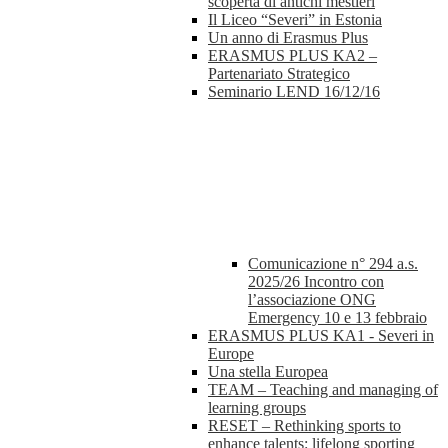
scoperta di antichi mestieri
Il Liceo “Severi” in Estonia
Un anno di Erasmus Plus
ERASMUS PLUS KA2 –
Partenariato Strategico
Seminario LEND 16/12/16
Comunicazione n° 294 a.s.
2025/26 Incontro con
l’associazione ONG
Emergency 10 e 13 febbraio
ERASMUS PLUS KA1 - Severi in
Europe
Una stella Europea
TEAM – Teaching and managing of
learning groups
RESET – Rethinking sports to
enhance talents: lifelong sporting