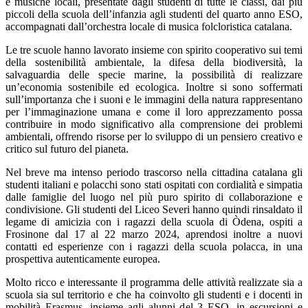
e musiche locali, presentate dagli studenti di tutte le classi, dai più
piccoli della scuola dell’infanzia agli studenti del quarto anno ESO,
accompagnati dall’orchestra locale di musica folcloristica catalana.
Le tre scuole hanno lavorato insieme con spirito cooperativo sui temi
della sostenibilità ambientale, la difesa della biodiversità, la
salvaguardia delle specie marine, la possibilità di realizzare
un’economia sostenibile ed ecologica. Inoltre si sono soffermati
sull’importanza che i suoni e le immagini della natura rappresentano
per l’immaginazione umana e come il loro apprezzamento possa
contribuire in modo significativo alla comprensione dei problemi
ambientali, offrendo risorse per lo sviluppo di un pensiero creativo e
critico sul futuro del pianeta.
Nel breve ma intenso periodo trascorso nella cittadina catalana gli
studenti italiani e polacchi sono stati ospitati con cordialità e simpatia
dalle famiglie del luogo nel più puro spirito di collaborazione e
condivisione. Gli studenti del Liceo Severi hanno quindi rinsaldato il
legame di amicizia con i ragazzi della scuola di Òdena, ospiti a
Frosinone dal 17 al 22 marzo 2024, aprendosi inoltre a nuovi
contatti ed esperienze con i ragazzi della scuola polacca, in una
prospettiva autenticamente europea.
Molto ricco e interessante il programma delle attività realizzate sia a
scuola sia sul territorio e che ha coinvolto gli studenti e i docenti in
mobilità Erasmus, insieme agli alunni del 3 ESO, in escursioni e