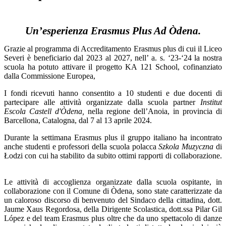
Un’esperienza Erasmus Plus Ad Òdena.
Grazie al programma di Accreditamento Erasmus plus di cui il Liceo
Severi è beneficiario dal 2023 al 2027, nell’ a. s. ‘23-‘24 la nostra
scuola ha potuto attivare il progetto KA 121 School, cofinanziato
dalla Commissione Europea,
I fondi ricevuti hanno consentito a 10 studenti e due docenti di
partecipare alle attività organizzate dalla scuola partner
Institut
Escola Castell d'Òdena,
nella regione dell’Anoia, in provincia di
Barcellona, Catalogna, dal 7 al 13 aprile 2024.
Durante la settimana Erasmus plus il gruppo italiano ha incontrato
anche studenti e professori della scuola polacca
Szkola Muzyczna
di
Ł
odzi con cui ha stabilito da subito ottimi rapporti di collaborazione.
Le attività di accoglienza organizzate dalla scuola ospitante, in
collaborazione con il Comune di Òdena, sono state caratterizzate da
un caloroso discorso di benvenuto del Sindaco della cittadina, dott.
Jaume Xaus Regordosa, della Dirigente Scolastica, dott.ssa Pilar Gil
López e del team Erasmus plus oltre che da uno spettacolo di danze