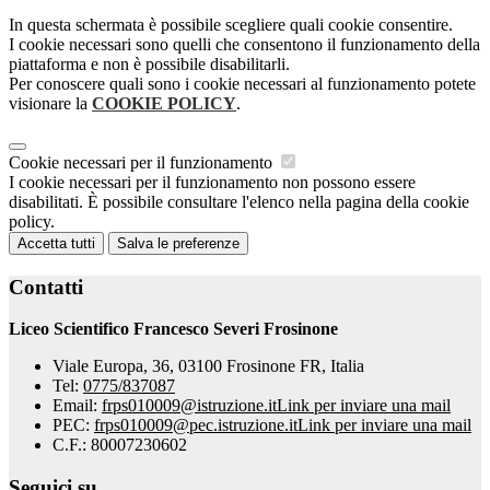
In questa schermata è possibile scegliere quali cookie consentire.
I cookie necessari sono quelli che consentono il funzionamento della
piattaforma e non è possibile disabilitarli.
Per conoscere quali sono i cookie necessari al funzionamento potete
visionare la
COOKIE POLICY
.
Cookie necessari per il funzionamento
I cookie necessari per il funzionamento non possono essere
disabilitati. È possibile consultare l'elenco nella pagina della cookie
policy.
Accetta tutti
Salva le preferenze
Contatti
Liceo Scientifico Francesco Severi Frosinone
Viale Europa, 36, 03100 Frosinone FR, Italia
Tel:
0775/837087
Email:
frps010009@istruzione.it
Link per inviare una mail
PEC:
frps010009@pec.istruzione.it
Link per inviare una mail
C.F.: 80007230602
Seguici su