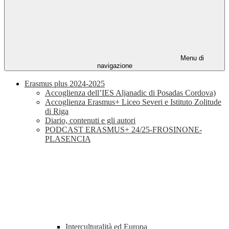
Menu di
navigazione
Erasmus plus 2024-2025
Accoglienza dell’IES Aljanadic di Posadas Cordova)
Accoglienza Erasmus+ Liceo Severi e Istituto Zolitude
di Riga
Diario, contenuti e gli autori
PODCAST ERASMUS+ 24/25-FROSINONE-
PLASENCIA
Interculturalità ed Europa