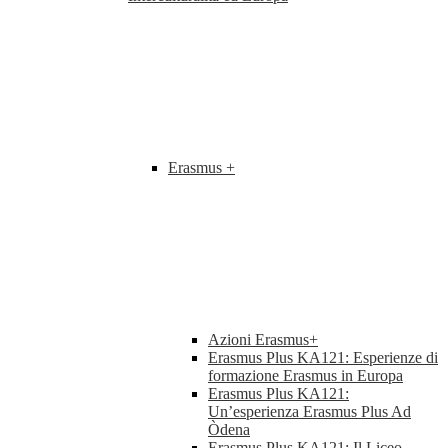
Erasmus +
Azioni Erasmus+
Erasmus Plus KA121: Esperienze di
formazione Erasmus in Europa
Erasmus Plus KA121:
Un’esperienza Erasmus Plus Ad
Òdena
Erasmus Plus KA121: Il Liceo